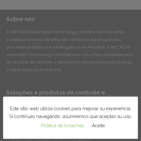
Sobre nós
A WETRON automation technology contribui com soluções
completas para os desafios de controle e automação dos
processos produtivos e intralogísticos da indústria. A WETRON
automation technology contribui com soluções completas para
os desafios de controle e automação dos processos produtivos
e intralogísticos da indústria.
Soluções e produtos de controle e
automação
Este sitio web utiliza cookies para mejorar su experiencia.
Sistemas de transportadores para manutenção e
Si continúas navegando, asumiremos que aceptas su uso.
intralogística
Política de bolachas
Aceite
Linhas e células robotizadas
Sistemas de tratamento de superfícies