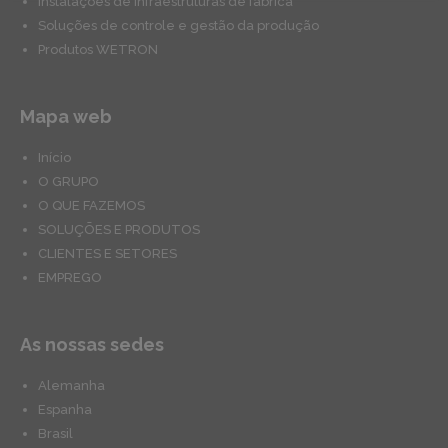
Instalações de infraestruturas de fábrica
Soluções de controle e gestão da produção
Produtos WETRON
Mapa web
Início
O GRUPO
O QUE FAZEMOS
SOLUÇÕES E PRODUTOS
CLIENTES E SETORES
EMPREGO
As nossas sedes
Alemanha
Espanha
Brasil