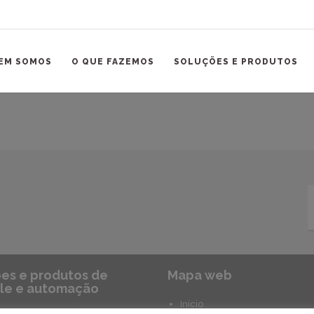
EM SOMOS
O QUE FAZEMOS
SOLUÇÕES E PRODUTOS
es e produtos de
Mapa web
le e automação
Início