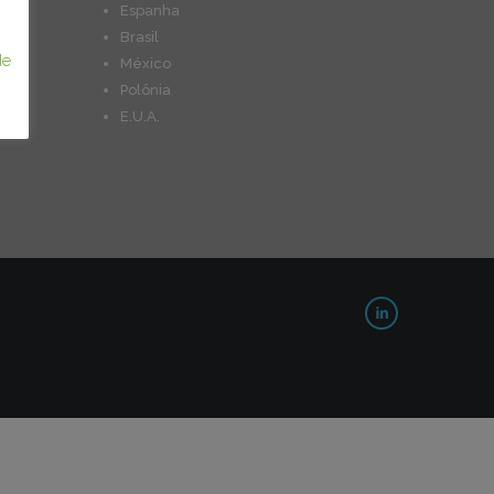
Espanha
Brasil
de
México
Polônia
E.U.A.