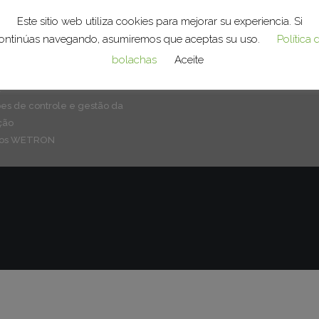
as de transportadores para
O GRUPO
nção e intralogística
Este sitio web utiliza cookies para mejorar su experiencia. Si
O QUE FAZEMOS
 e células robotizadas
ontinúas navegando, asumiremos que aceptas su uso.
Política 
SOLUÇÕES E PRODUTOS
as de tratamento de superfícies
CLIENTES E SETORES
bolachas
Aceite
ações de infraestruturas de
EMPREGO
a
es de controle e gestão da
ção
tos WETRON