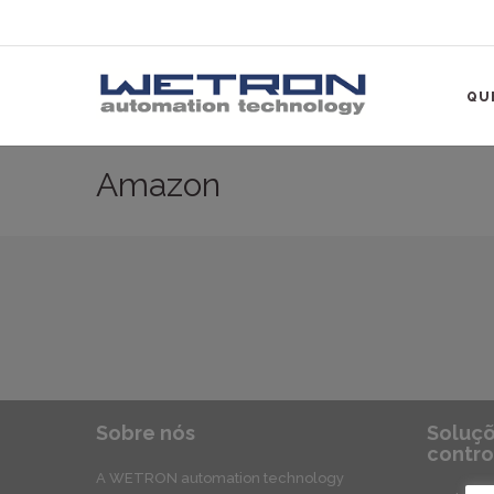
QU
Amazon
Sobre nós
Soluçõ
contro
A WETRON automation technology