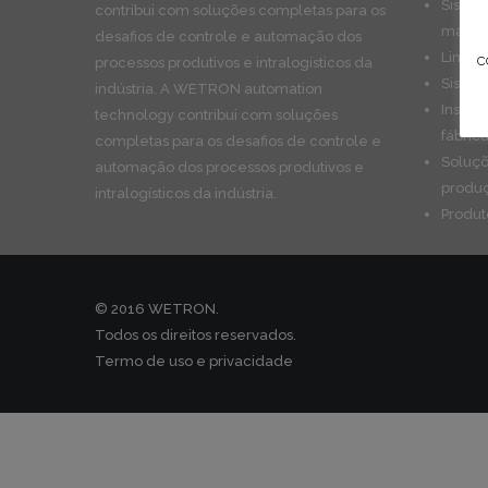
Sistem
contribui com soluções completas para os
manute
desafios de controle e automação dos
Linhas
c
processos produtivos e intralogísticos da
Sistem
indústria. A WETRON automation
Instal
technology contribui com soluções
fábric
completas para os desafios de controle e
Soluçõ
automação dos processos produtivos e
produ
intralogísticos da indústria.
Produ
© 2016 WETRON.
Todos os direitos reservados.
Termo de uso e privacidade