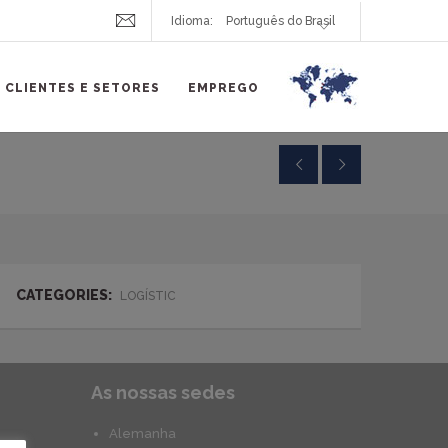
Idioma:
CLIENTES E SETORES
EMPREGO
CATEGORIES:
LOGÍSTIC
As nossas sedes
Alemanha