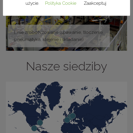
użycie.
Polityka Cookie
Zaakceptuj
Linie zrobotyzowane (spawanie, tłoczenie,
pneumatyka, klejenie i składanie)
Nasze siedziby