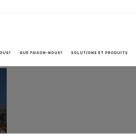
OUS?
QUE FAISON-NOUS?
SOLUTIONS ET PRODUITS