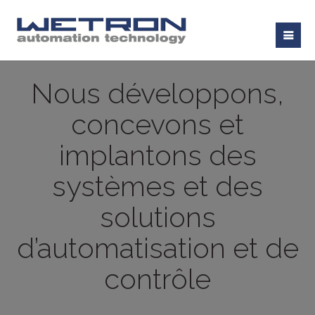
Nous développons,
concevons et
implantons des
systèmes et des
solutions
d’automatisation et de
contrôle