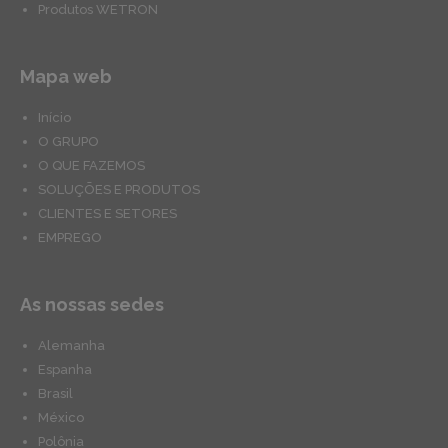
Produtos WETRON
Mapa web
Início
O GRUPO
O QUE FAZEMOS
SOLUÇÕES E PRODUTOS
CLIENTES E SETORES
EMPREGO
As nossas sedes
Alemanha
Espanha
Brasil
México
Polônia