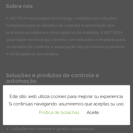
Sobre nós
A WETRON automation technology contribui com soluções
completas para os desafios de controle e automação dos
processos produtivos e intralogísticos da indústria. A WETRON
automation technology contribui com soluções completas para
os desafios de controle e automação dos processos produtivos
e intralogísticos da indústria.
Soluções e produtos de controle e
automação
Sistemas de transportadores para manutenção e
Este sitio web utiliza cookies para mejorar su experiencia.
intralogística
Si continúas navegando, asumiremos que aceptas su uso.
Linhas e células robotizadas
Política de bolachas
Aceite
Sistemas de tratamento de superfícies
Instalações de infraestruturas de fábrica
Soluções de controle e gestão da produção