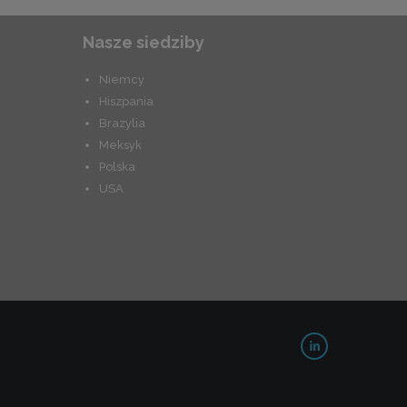
Nasze siedziby
Niemcy
Hiszpania
Brazylia
Meksyk
Polska
USA