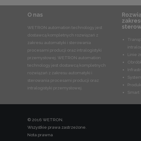
O nas
Rozwią
zakres
sterow
WETRON automation technology jest
dostawcą kompletnych rozwiązań z
Transp
zakresu automatyki i sterowania
intralo
procesami producji oraz intralogistyki
Linie 
przemysłowej. WETRON automation
Obrób
technology jest dostawcą kompletnych
Infrast
rozwiązań z zakresu automatyki i
System
sterowania procesami producji oraz
Produ
intralogistyki przemysłowej.
Smart 
© 2016 WETRON.
Wszystkie prawa zastrzeżone.
Nota prawna