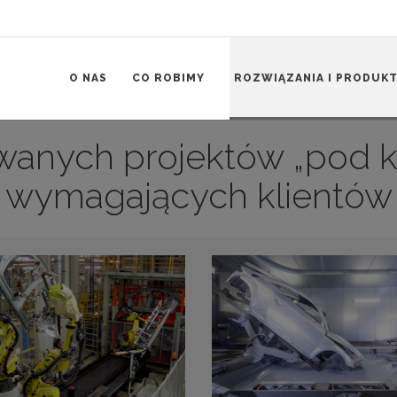
O NAS
CO ROBIMY
ROZWIĄZANIA I PRODUK
anych projektów „pod kl
wymagających klientów