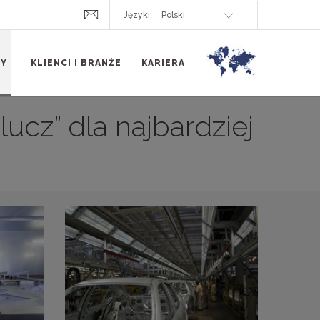
Języki:
TY
KLIENCI I BRANŻE
KARIERA
ucz” dla najbardziej