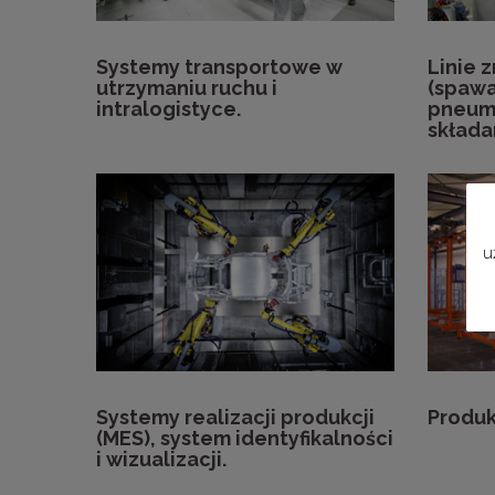
Systemy transportowe w
Linie 
utrzymaniu ruchu i
(spawa
intralogistyce.
pneuma
składa
u
Systemy realizacji produkcji
Produ
(MES), system identyfikalności
i wizualizacji.