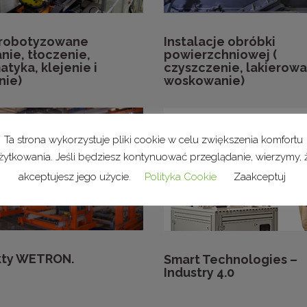
zrobotyzowane
Instalacje obróbki
nie, tłoczenie,
powierzchniowej (
tyka, klejenie i
czyszczenie, lakierowa
nie)
woskowanie)
Ta strona wykorzystuje pliki cookie w celu zwiększenia komfortu
żytkowania. Jeśli będziesz kontynuować przeglądanie, wierzymy, 
akceptujesz jego użycie.
Polityka Cookie
Zaakceptuj
kty WETRON.
Smart Technologies –
Industry 4.0