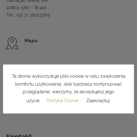
Camaçari, Bahia, BA
42802-580 – Brasil
Tel: +55 71 36213765
Mapa
Mapa
Ta strona wykorzystuje pliki cookie w celu zwiększenia
komfortu użytkowania. Jeśli będziesz kontynuować
przeglądanie, wierzymy, że akceptujesz jego
Mapa
użycie.
Polityka Cookie
Zaakceptuj
Kontakt