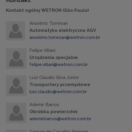
Kontakt ogólny WETRON (São Paulo)
Anselmo Torresan
Automatyka elektryczna AGV
anselmo.torresan@wetron.com.br
Felipe Villani
Urządzenia specjalne
felipe.villani@wetron.com.br
Luiz Cláudio Silva Júnior
Transportery przemysłowe
luiz.claudio@wetron.com.br
Ademir Barros
Obróbka powierzchni
ademir.barros@wetron.com.br
Gerson de Carvalho Simione