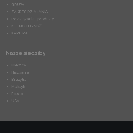
GRUPA
ZAKRES DZIAŁANIA
Rozwiązania i produkty
KLIENCI I BRANŻE
KARIERA
Nasze siedziby
Niemcy
Hiszpania
Brazylia
Meksyk
Polska
USA