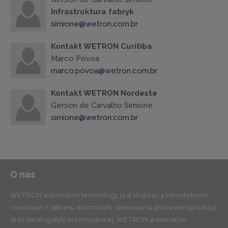
Infrastruktura fabryk
simione@wetron.com.br
Kontakt WETRON Curitiba
Marco Povoa
marco.povoa@wetron.com.br
Kontakt WETRON Nordeste
Gerson de Carvalho Simione
simione@wetron.com.br
O nas
WETRON automation technology jest dostawcą kompletnych
rozwiązań z zakresu automatyki i sterowania procesami producji
oraz intralogistyki przemysłowej. WETRON automation