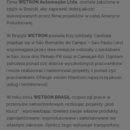
Firma
WETRON Automação Ltda.
została założona w
1997r. w Brazylii, aby zapewnić dobrą jakość
wykonywanych przez firmę projektów w całej Ameryce
Południowej.
W Brazylii
WETRON
posiada trzy oddziały. Centrala
znajduje się w São Bernardo do Campo – Sao Paulo i jest
wspomagana przez dwa mniejsze oddziały z siedzibami
w São Jose dos Pinhais-PR oraz w Camaçari-BA. Ogółem
zatrudnia ponad 100 dobrze wyszkolonych pracowników
i może realizować i nadzorować projekty z ponad 250
pracownikami. Oferuje swoim Klientom najwyższą jakość
usług i terminowość.
W roku 2004
WETRON BRASIL
rozpoczął prace w
przemyśle samochodowym, rezlizując projekty „pod
klucz” , wprowadzając również swoje własne produkty,
zaprojektowane, wyprodukowane i zainstalowane we
własnym zakresie. Oprócz tego wykonuje transportery,