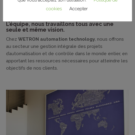
que vous acceptez son utilisation.
Politique de
cookies
Accepter
L’équipe, nous travaillons tous avec une
seule et même vision.
Chez
WETRON automation technology
, nous offrons
au secteur une gestion intégrale des projets
d’automatisation et de contrôle dans le monde entier, en
apportant les ressources nécessaires pour atteindre les
objectifs de nos clients.