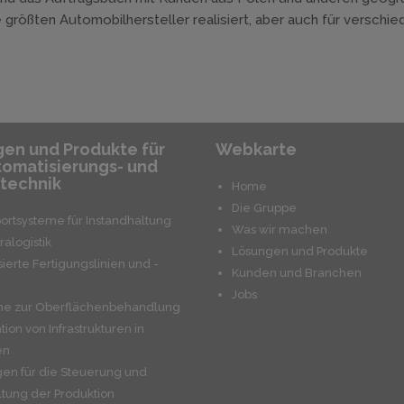
 größten Automobilhersteller realisiert, aber auch für verschi
en und Produkte für
Webkarte
tomatisierungs- und
technik
Home
Die Gruppe
ortsysteme für Instandhaltung
Was wir machen
ralogistik
Lösungen und Produkte
sierte Fertigungslinien und -
Kunden und Branchen
Jobs
me zur Oberflächenbehandlung
ation von Infrastrukturen in
en
en für die Steuerung und
tung der Produktion