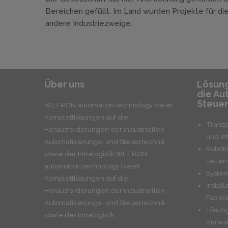
Bereichen gefüllt. Im Land wurden Projekte für die
andere Industriezweige.
Über uns
Lösung
die Au
Steuer
WETRON automation technology bietet
Komplettlösungen auf die
Transp
Herausforderungen der industriellen
und Int
Automatisierungs- und Steuertechnik
Roboti
sowie der Intralogistik.WETRON
zellen
automation technology bietet
Syste
Komplettlösungen auf die
Install
Herausforderungen der industriellen
Fabrik
Automatisierungs- und Steuertechnik
Lösung
sowie der Intralogistik.
Verwal