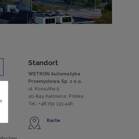
Standort
WETRON Automatyka
Przemysłowa Sp. z o.o.
ul. Kossutha 9
40-844 Katowice, Polska
e
die
Tel.: +48 791 133 446
Karte
.
afischen