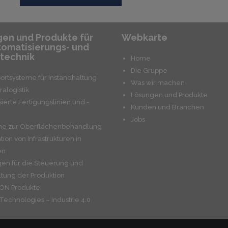
en und Produkte für
Webkarte
tomatisierungs- und
technik
Home
Die Gruppe
ortsysteme für Instandhaltung
Was wir machen
ralogistik
Lösungen und Produkte
sierte Fertigungslinien und -
Kunden und Branchen
Jobs
me zur Oberflächenbehandlung
ation von Infrastrukturen in
en
en für die Steuerung und
tung der Produktion
N Produkte
Technologies – Industrie 4.0