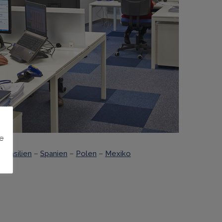
e
–
Brasilien
–
Spanien
–
Polen
–
Mexiko