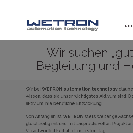
ÜBE
Wir suchen „gut
Begleitung und H
Wir bei
WETRON automation technology
glaube
wissen, dass sie unser wichtigstes Aktivum sind. 
aktiv um ihre berufliche Entwicklung.
Von Anfang an ist
WETRON
stets weiter gewachse
gleichzeitig mit uns: mit anspruchsvollen Projekte
Verantwortlichkeit ab dem ersten Tag.