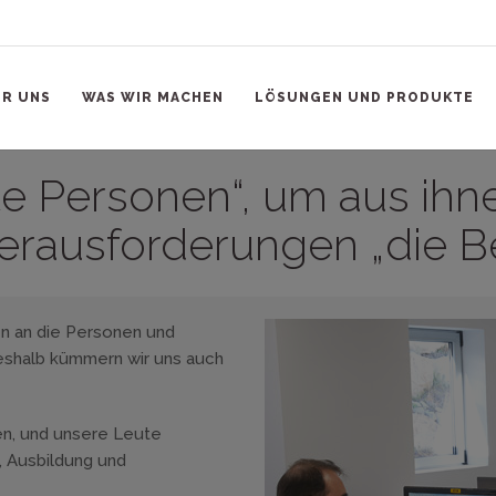
R UNS
WAS WIR MACHEN
LÖSUNGEN UND PRODUKTE
e Personen“, um aus ihn
erausforderungen „die B
n an die Personen und
Deshalb kümmern wir uns auch
n, und unsere Leute
n, Ausbildung und