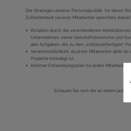
Die Strategie unserer Personalpolitik, für deren Ric
Zufriedenheit unserer Mitarbeiter sprechen, basiert
Rotation durch die verschiedenen Arbeitsbereic
Unternehmen, seine Geschäftsbereiche und Kun
alle Aufgaben, die zu den „schlüsselfertigen“ P
Verantwortlichkeit, da jeder Mitarbeiter aktiv an
Projekte beteiligt ist.
Interner Entwicklungsplan für jeden Mitarbeiter.
Schauen Sie sich die an einem jeden