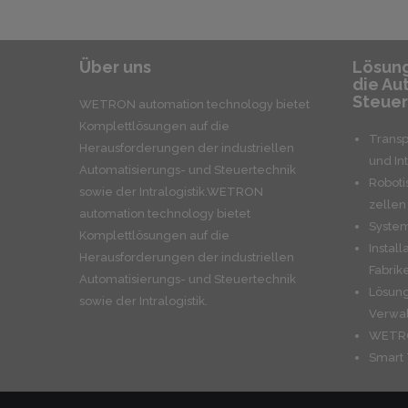
Über uns
Lösung
die Au
Steuer
WETRON automation technology bietet
Komplettlösungen auf die
Transp
Herausforderungen der industriellen
und Int
Automatisierungs- und Steuertechnik
Roboti
sowie der Intralogistik.WETRON
zellen
automation technology bietet
Syste
Komplettlösungen auf die
Install
Herausforderungen der industriellen
Fabrik
Automatisierungs- und Steuertechnik
Lösung
sowie der Intralogistik.
Verwal
WETRO
Smart 