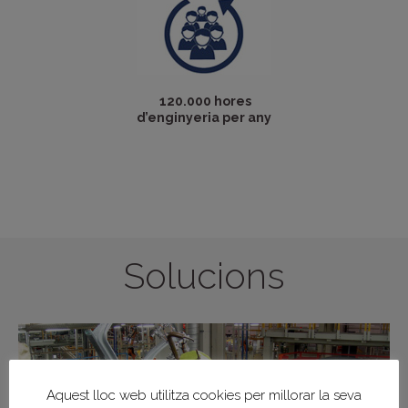
120.000 hores
d’enginyeria per any
Solucions
Aquest lloc web utilitza cookies per millorar la seva