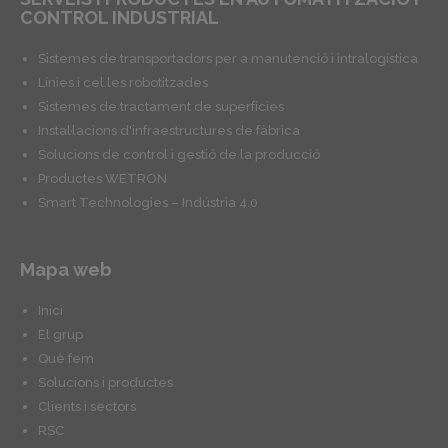
CONTROL INDUSTRIAL
Sistemes de transportadors per a manutenció i intralogística
Línies i cel.les robotitzades
Sistemes de tractament de superfícies
Instal·lacions d'infraestructures de fàbrica
Solucions de control i gestió de la producció
Productes WETRON
Smart Technologies – Indústria 4.0
Mapa web
Inici
El grup
Què fem
Solucions i productes
Clients i sectors
RSC