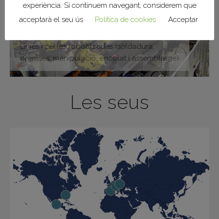
experiència. Si continuem navegant, considerem que
acceptarà el seu ús
Política de cookies
Acceptar
Línies i cel.les robotitzades (soldadura,
premses, manipulació, encolat i assemblatge)
Les seus