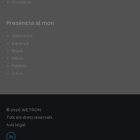
Ocupació
Presència al mon
Alemanya
Espanya
Brasil
Mèxic
Polònia
U.S.A.
© 2016 WETRON.
Tots els drets reservats.
Avís legal