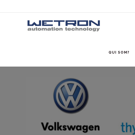
QUI SOM?
All
Aeronàutica
Automoció
Farm