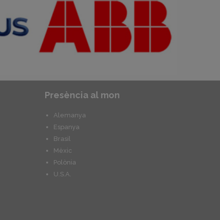
Presència al mon
Alemanya
Espanya
Brasil
Mèxic
Polònia
U.S.A.