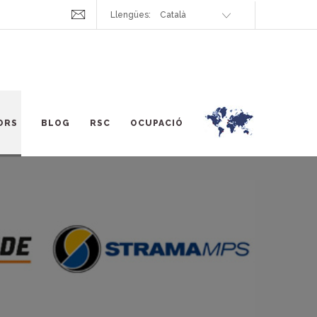
Llengües:
ORS
BLOG
RSC
OCUPACIÓ