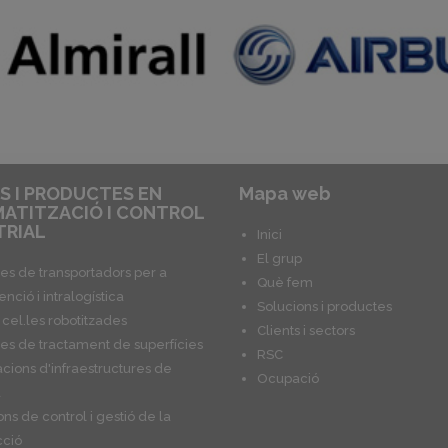
S I PRODUCTES EN
Mapa web
ATITZACIÓ I CONTROL
TRIAL
Inici
El grup
es de transportadors per a
Què fem
nció i intralogística
Solucions i productes
i cel.les robotitzades
Clients i sectors
es de tractament de superfícies
RSC
lacions d'infraestructures de
Ocupació
a
ns de control i gestió de la
cció