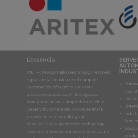
L’essència
SERVEI
AUTOM
INDUS
WETRON automation technology resol els
reptes de la industria en el camp de
Sistem
l’automatització i control dels seus
manute
processos productius e intralogístics,
Línies 
aportant solucions complertes des de el
Sistem
desenvolupament del concepte fins la
Instal·
posada en marxa i entrega al
fàbric
client.WETRON automation technology
Solucio
resol els reptes de la industria en el camp
produ