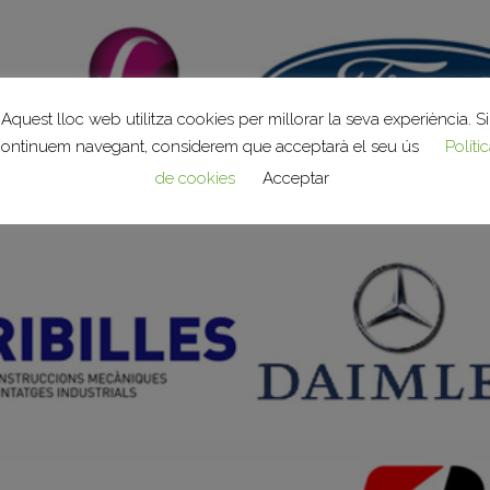
Aquest lloc web utilitza cookies per millorar la seva experiència. Si
continuem navegant, considerem que acceptarà el seu ús
Políti
de cookies
Acceptar