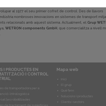
ació del transport industrial mitjançant electrovies, es va cre
lupar al 1977 el seu primer cofret de control. Des de llavors
indústria nombroses innovacions en sistemes de transport mitj
nts relacionats amb aquest sistema. Actualment, el
Grup WE
ya,
WETRON components GmbH
, que comercialitza a nivell m
.
S I PRODUCTES EN
Mapa web
ATITZACIÓ I CONTROL
TRIAL
Inici
El grup
es de transportadors per a
Què fem
nció i intralogística
Solucions i productes
i cel.les robotitzades
Clients i sectors
es de tractament de superfícies