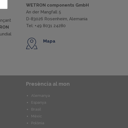
WETRON components GmbH
ar
An der Mangfall 5
D-83026 Rosenheim, Alemania
ançant
Tel: +49 8031 24280
TRON
undial
Mapa
Presència al mon
Alemanya
Espanya
Brasil
Mèxic
Polònia