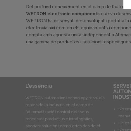
Del profund coneixement en el camp de l’automatitz
WETRON electronic components
que va desenvo
WETRON ha dissenyat, desenvolupat i portat a la 
electrovía així com en els equipaments i compone
compta amb aquesta unitat independent a Aleman
una gamma de productes i solucions especifiques
L’essència
SERVEI
AUTOM
INDUS
WETRON automation technology resol els
reptes de la industria en el camp de
Sistem
l’automatització i control dels seus
manute
processos productius e intralogístics,
Línies 
aportant solucions complertes des de el
Sistem