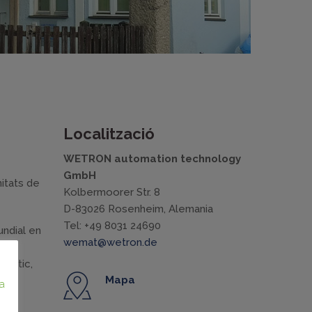
Localització
WETRON automation technology
GmbH
itats de
Kolbermoorer Str. 8
D-83026 Rosenheim, Alemania
Tel: +49 8031 24690
undial en
wemat@wetron.de
s
gístic,
Mapa
gy
ca