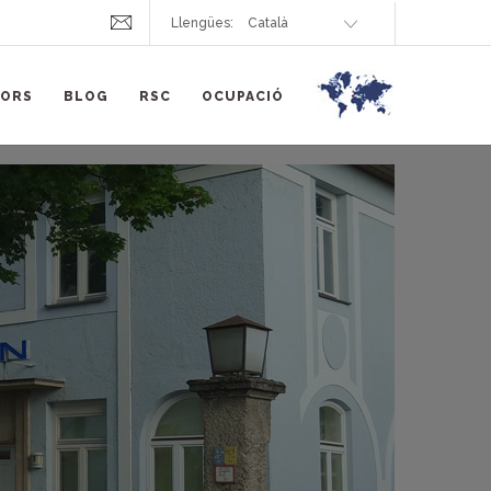
Llengües:
TORS
BLOG
RSC
OCUPACIÓ