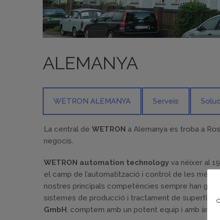
ALEMANYA
WETRON ALEMANYA
Serveis
Soluc
La central de
WETRON
a Alemanya es troba a Ro
negocis.
WETRON automation technology
va néixer al 19
el camp de l’automatització i control de les més 
nostres principals competències sempre han girat sob
sistemes de producció i tractament de superfícies
GmbH
, comptem amb un potent equip i amb àmplia