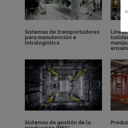
c
Sistemas de transportadores
Líneas
para manutención e
(solda
intralogística
manipu
ensam
Sistemas de gestión de la
Produ
producción (MES),