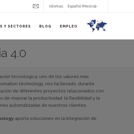
Idiomas:
S Y SECTORES
BLOG
EMPLEO
a 4.0
ación tecnológica, uno de los valores más
ation technology, nos ha llevado, durante
lización de diferentes proyectos relacionados con
vo de mejorar la productividad, la flexibilidad y la
iones automatizadas de nuestros clientes.
nology
aporta soluciones en la integración de