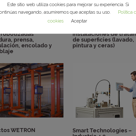
Este sitio web utiliza cookies para mejorar su experiencia. Si
ontinúas navegando, asumiremos que aceptas su uso.
Política 
cookies
Aceptar
 robotizadas
Instalaciones de trata
dura, prensa,
de superficies (lavado,
lación, encolado y
pintura y ceras)
blaje
ctos WETRON
Smart Technologies –