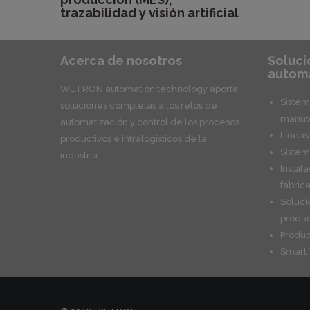
trazabilidad y visión artificial
Acerca de nosotros
Soluci
automa
WETRON automation technology aporta
Sistem
soluciones completas a los retos de
manute
automatización y control de los procesos
Líneas
productivos e intralogísticos de la
Sistem
industria.
Instal
fábric
Soluci
produ
Produ
Smart 