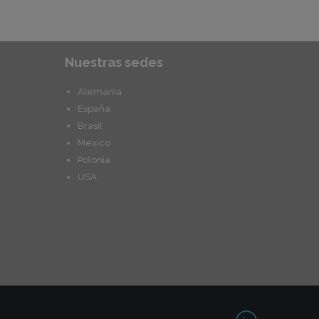
Nuestras sedes
Alemania
España
Brasil
Mexico
Polonia
USA