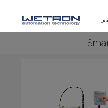
¿QU
Smar