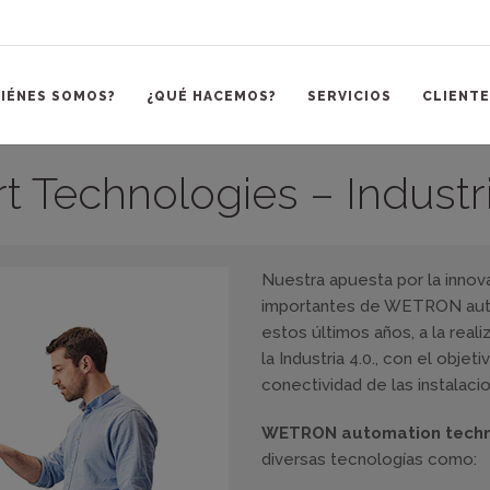
IÉNES SOMOS?
¿QUÉ HACEMOS?
SERVICIOS
CLIENTE
t Technologies – Industri
Nuestra apuesta por la innov
importantes de WETRON autom
estos últimos años, a la rea
la Industria 4.0., con el objeti
conectividad de las instalac
WETRON automation tech
diversas tecnologías como: