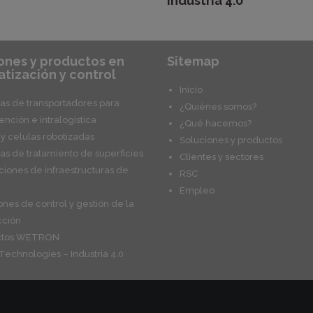
Industria 4.0
ones y productos en
Sitemap
tización y control
Inicio
as de transportadores para
¿Quiénes somos?
nción e intralogística
¿Qué hacemos?
 y celulas robotizadas
Soluciones y productos
as de tratamiento de superficies
Clientes y sectores
aciones de infraestructuras de
RSC
a
Empleo
ones de control y gestión de la
cción
ctos WETRON
Technologies – Industria 4.0