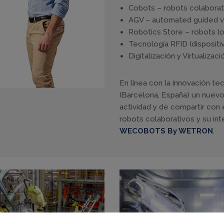
Cobots – robots colaborat
AGV – automated guided v
Robotics Store – robots lo
Tecnología RFID (dispositiv
Digitalización y Virtualizac
En línea con la innovación tec
(Barcelona, España) un nuevo
actividad y de compartir co
robots colaborativos y su int
WECOBOTS By WETRON
.