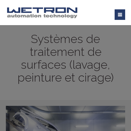
Systèmes de
traitement de
surfaces (lavage,
peinture et cirage)