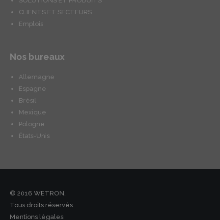
SOLUTIONS ET PRODUITS
CLIENTS ET SECTEURS
Emplois
Nos bureaux
Allemagne
Espagne
Brésil
Mexique
Pologne
États-Unis
© 2016 WETRON.
Tous droits réservés.
Mentions légales