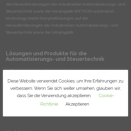
die Herausforderungen der industriellen Automatisierungs- und
Steuertechnik sowie der Intralogistik.WETRON automation
technology bietet Komplettlösungen auf die
Herausforderungen der industriellen Automatisierungs- und
Steuertechnik sowie der Intralogistik.
Lösungen und Produkte für die
Automatisierungs- und Steuertechnik
Transportsysteme für Instandhaltung und Intralogistik
Robotisierte Fertigungslinien und -zellen
Diese Website verwendet Cookies, um Ihre Erfahrungen zu
Systeme zur Oberflächenbehandlung
verbessern. Wenn Sie sich weiter umsehen, glauben wir,
Installation von Infrastrukturen in Fabriken
dass Sie die Verwendung akzeptieren.
Cookie-
Lösungen für die Steuerung und Verwaltung der Produktion
Richtlinie
Akzeptieren
WETRON Produkte
Smart Technologies – Industrie 4.0