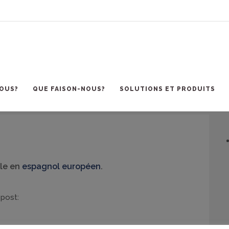
FIANZA
OUS?
QUE FAISON-NOUS?
SOLUTIONS ET PRODUITS
ble en
espagnol européen
.
 post: