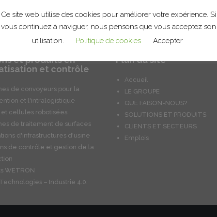
Ce site web utilise des cookies pour améliorer votre expérience. Si
vous continuez à naviguer, nous pensons que vous acceptez son
utilisation.
Politique de cookies
Accepter
ons et produits en
Plan du site
tisation et contrôle
Accueil
es de convoyeurs pour la
LE GROUPE
ntion et l'intralogistique
QUE FAISON-NOUS?
 et cellules robotisées
SOLUTIONS ET PRODUITS
es de traitement de surfaces
CLIENTS ET SECTEURS
ations d'infrastructures d'usine
Emplois
ons de contrôle et gestion de la
tion
its WETRON
Technologies – Industrie 4.0.