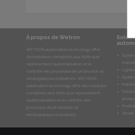
À propos de Wetron
Soluti
automa
WETRON automation technology offre
Systèm
des solutions complètes aux défis que
manute
représentent l’automatisation et le
Lignes
contrôle des processus de production et
Systèm
intralogistiques industriels. WETRON
Install
automation technology offre des solutions
Soluti
complètes aux défis que représentent
produc
l’automatisation et le contrôle des
Produ
processus de production et
Smart 
intralogistiques industriels.