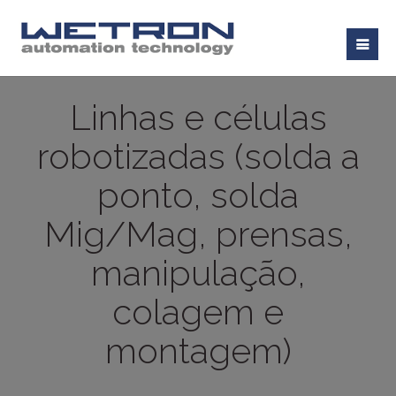
Linhas e células
robotizadas (solda a
ponto, solda
Mig/Mag, prensas,
manipulação,
colagem e
montagem)