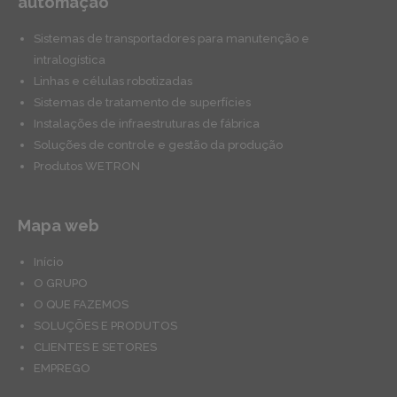
automação
Sistemas de transportadores para manutenção e
intralogística
Linhas e células robotizadas
Sistemas de tratamento de superfícies
Instalações de infraestruturas de fábrica
Soluções de controle e gestão da produção
Produtos WETRON
Mapa web
Início
O GRUPO
O QUE FAZEMOS
SOLUÇÕES E PRODUTOS
CLIENTES E SETORES
EMPREGO