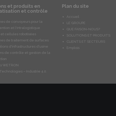
ons et produits en
Plan du site
tisation et contrôle
Accueil
es de convoyeurs pour la
LE GROUPE
ntion et l'intralogistique
QUE FAISON-NOUS?
 et cellules robotisées
SOLUTIONS ET PRODUITS
es de traitement de surfaces
CLIENTS ET SECTEURS
ations d'infrastructures d'usine
Emplois
ons de contrôle et gestion de la
tion
its WETRON
Technologies – Industrie 4.0.