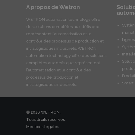
À propos de Wetron
Soluti
automa
WETRON automation technology offre
Systèm
des solutions complètes aux défis que
manute
représentent l’automatisation et le
Lignes
contrôle des processus de production et
Systèm
intralogistiques industriels. WETRON
Install
automation technology offre des solutions
Soluti
complètes aux défis que représentent
produc
l’automatisation et le contrôle des
Produ
processus de production et
Smart 
intralogistiques industriels.
© 2016 WETRON.
Tous droits réservés.
Mentions légales