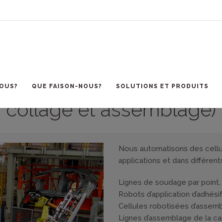
 robotisées (soudure, pre
OUS?
QUE FAISON-NOUS?
SOLUTIONS ET PRODUITS
collage et assemblage)
Nous automatisons des cellul
applications et dans différent
Lignes de soudage par point, à 
Robots d’application d’adhésif
Cellules robotisées d’assemb
Lignes d’assemblage de la car