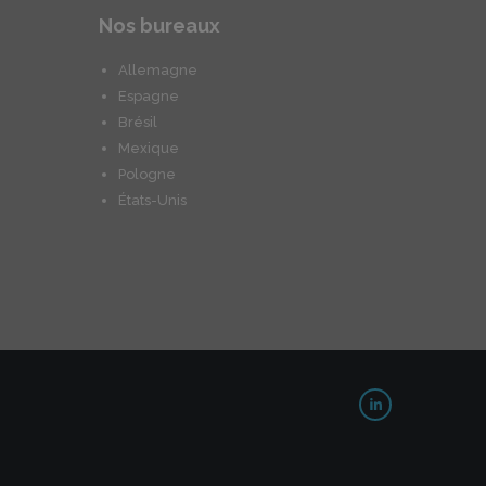
Nos bureaux
Allemagne
Espagne
Brésil
Mexique
Pologne
États-Unis