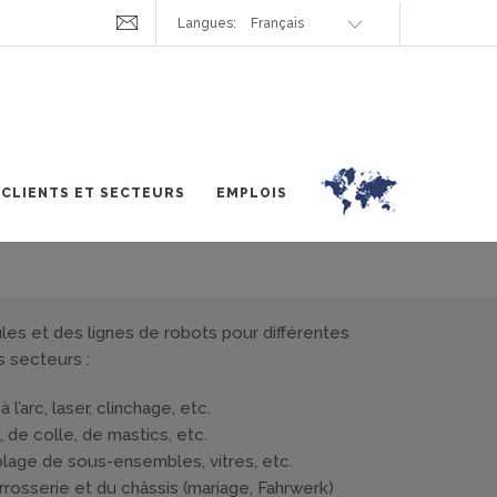
Langues:
sses, manipulation,
CLIENTS ET SECTEURS
EMPLOIS
es et des lignes de robots pour différentes
s secteurs :
l’arc, laser, clinchage, etc.
, de colle, de mastics, etc.
lage de sous-ensembles, vitres, etc.
rosserie et du châssis (mariage, Fahrwerk)