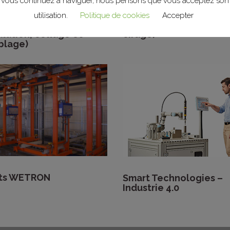
vous continuez à naviguer, nous pensons que vous acceptez son
 et cellules robotisées
Systèmes de traitemen
utilisation.
Politique de cookies
Accepter
re, presses,
surfaces (lavage, peint
lation, collage et
cirage)
blage)
its WETRON
Smart Technologies –
Industrie 4.0