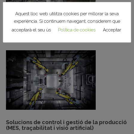
Aquest lloc web utilitza cookies per millorar la seva
experiència. Si continuem navegant, considerem que
Instal·lacions d’infraestructures de fàbrica
(il·luminació, potència, climatització i xarxes)
acceptarà el seu ús
Política de cookies
Acceptar
Solucions de control i gestió de la producció
(MES, traçabilitat i visió artificial)