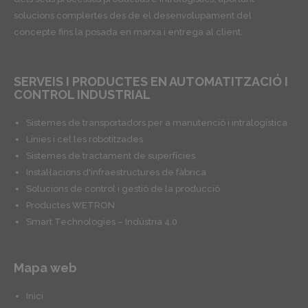
solucions complertes des de el desenvolupament del
concepte fins la posada en marxa i entrega al client.
SERVEIS I PRODUCTES EN AUTOMATITZACIÓ I
CONTROL INDUSTRIAL
Sistemes de transportadors per a manutenció i intralogística
Línies i cel.les robotitzades
Sistemes de tractament de superfícies
Instal·lacions d'infraestructures de fàbrica
Solucions de control i gestió de la producció
Productes WETRON
Smart Technologies – Indústria 4.0
Mapa web
Inici