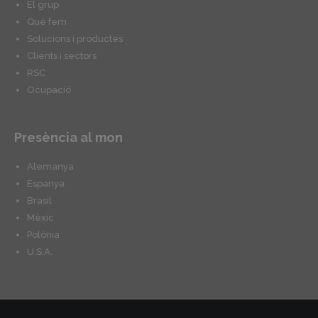
El grup
Què fem
Solucions i productes
Clients i sectors
RSC
Ocupació
Presència al mon
Alemanya
Espanya
Brasil
Mèxic
Polònia
U.S.A.