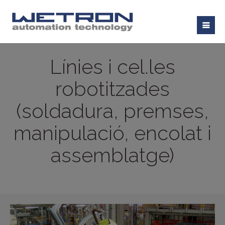
Línies i cel.les
robotitzades
(soldadura, premses,
manipulació, encolat i
assemblatge)