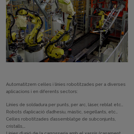
Automatitzem cel·les i línies robotitzades per a diverses
aplicacions i en diferents sectors:
Línies de soldadura per punts, per arc, làser, reblat etc…
Robots d’aplicació d’adhesiu, màstic, segellants, etc…
Cel·les robotitzades d’assemblatge de subconjunts,
cristalls,…
Línies d’unió de la carrosseria amb el xassís (casament,