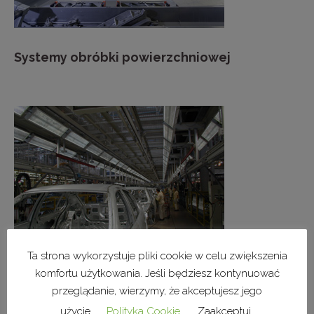
Systemy obróbki powierzchniowej
Ta strona wykorzystuje pliki cookie w celu zwiększenia
komfortu użytkowania. Jeśli będziesz kontynuować
Rozwiązania dla instalacji związanych z
infrastrukturą fabryki
przeglądanie, wierzymy, że akceptujesz jego
użycie.
Polityka Cookie
Zaakceptuj